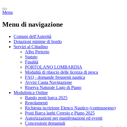
Menu
Menu di navigazione
Comuni dell'Autorità
Dotazioni minime di bordo
Servizi al Cittadino
Albo Pretorio
Statuto
Finalità
PORTOLANO LOMBARDIA
Modalità di rilascio delle licenza di pesca
FAQ - domande frequenti nautica
Avvisi Cauta Navigazione
Riserva Naturale Lago di Piano
Modulistica Online
Bando posti barca 2025
Regolamenti
Richiesta iscrizione Elenco Nautico (contrassegno)
Posti Barca laghi Ceresio e Piano 2025
Autorizzazioni per manifestazioni ed eventi
Concessioni demaniali